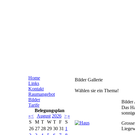
Home
Bilder Gallerie
Links
Kontakt
Wählen sie ein Thema!
Raumangebot
Bilder
Bilder
Tarife
Das Ha
Belegungsplan
sonnig
«
<
August
2026
>
»
S
M
T
W
T
F
S
Grosser
26
27
28
29
30
31
1
Liegew